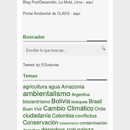
Blog PostDesarrollo, La Mula, Lima -
aquí
Portal Ambiental de CLAES -
aquí
Buscador
Tweets by EGudynas
Temas
agricultura
agua
Amazonia
ambientalismo
Argentina
Bolivia
Brasil
biocentrismo
bosques
Cambio Climático
Chile
Buen Vivir
ciudadanía
Colombia
conflictos
Conservación
contaminación
consumismo
derechos naturaleza
derechos