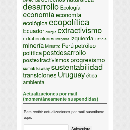
desarrollo
Ecología
economía
economía
ecopolítica
ecológica
extractivismo
Ecuador
energía
izquierda
extrahecciones
justicia
indígenas
minería
Perú
petróleo
Ministro
postdesarrollo
política
progresismo
postextractivismos
sustentabilidad
sumak kawsay
Uruguay
transiciones
ética
ambiental
Actualizaciones por mail
(momentáneamente suspendidas)
Para recibir actualizaciones por mail suscribase
aquí: