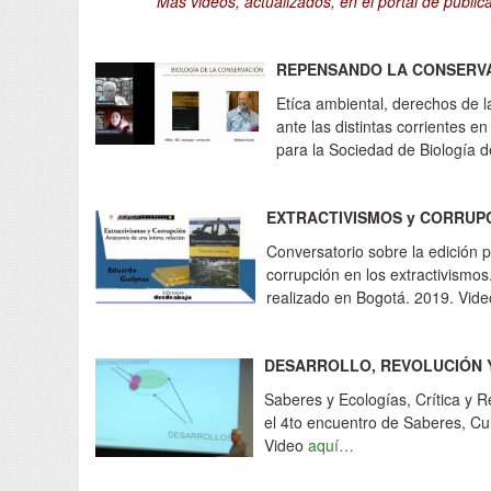
Más videos, actualizados, en el portal de publi
REPENSANDO LA CONSERV
Etíca ambiental, derechos de la
ante las distintas corrientes e
para la Sociedad de Biología 
EXTRACTIVISMOS y CORRUP
Conversatorio sobre la edición p
corrupción en los extractivismos
realizado en Bogotá. 2019. Vid
DESARROLLO, REVOLUCIÓN 
Saberes y Ecologías, Crítica y R
el 4to encuentro de Saberes, Cul
Video
aquí…