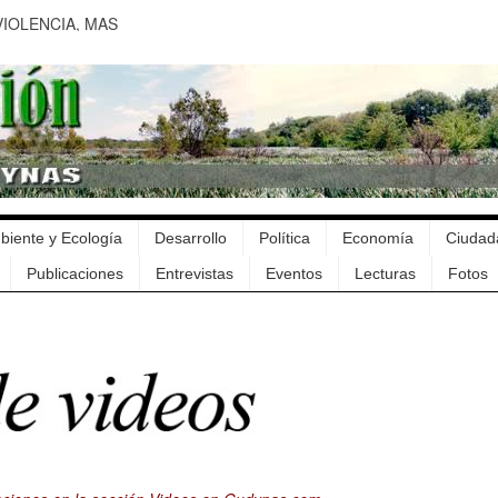
IOLENCIA, MAS
IGUEN
 PENDIENTES
ENTALES DEL NUEVO
N: LA FIRMA DE
biente y Ecología
Desarrollo
Política
Economía
Ciudad
 VIEJOS PROBLEMAS
Publicaciones
Entrevistas
Eventos
Lecturas
Fotos
UAY ES MARRON