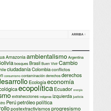
ARRIBA
↑
ambientalismo
ua
Amazonia
Argentina
Cambio
olivia
Brasil
bosques
Buen Vivir
ciudadanía
Colombia
conflictos
hile
ón
derechos
contaminación
derechos
consumismo
desarrollo
economía
Ecología
ecopolítica
cológica
Ecuador
energía
ismo
izquierda
extrahecciones
justicia
indígenas
Perú
petróleo
política
stro
ollo
progresismo
postextractivismos