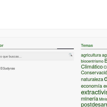
or
Temas
agricultura
ag
B
biocentrismo
Climático
C
y EGudynas
Conservaci
naturaleza
economía e
extractiv
minería
Mini
postdesarr