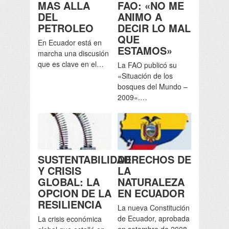
MAS ALLA
FAO: «NO ME
DEL
ANIMO A
PETROLEO
DECIR LO MAL
QUE
En Ecuador está en
ESTAMOS»
marcha una discusión
que es clave en el…
La FAO publicó su
«Situación de los
bosques del Mundo –
2009«.…
SUSTENTABILIDAD
DERECHOS DE
Y CRISIS
LA
GLOBAL: LA
NATURALEZA
OPCION DE LA
EN ECUADOR
RESILIENCIA
La nueva Constitución
de Ecuador, aprobada
La crisis económica