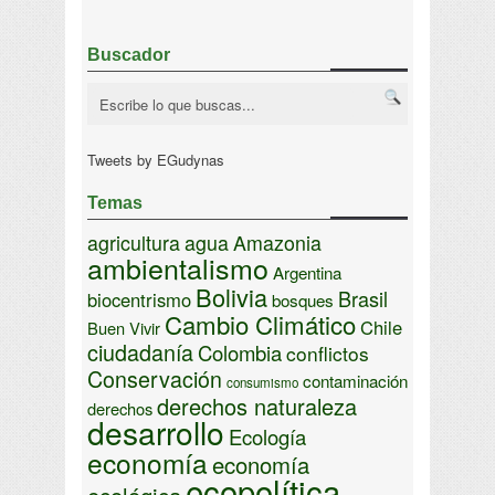
Buscador
Tweets by EGudynas
Temas
agricultura
agua
Amazonia
ambientalismo
Argentina
Bolivia
Brasil
biocentrismo
bosques
Cambio Climático
Chile
Buen Vivir
ciudadanía
Colombia
conflictos
Conservación
contaminación
consumismo
derechos naturaleza
derechos
desarrollo
Ecología
economía
economía
ecopolítica