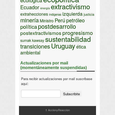
ecológica
extractivismo
Ecuador
energía
izquierda
extrahecciones
justicia
indígenas
minería
Perú
petróleo
Ministro
postdesarrollo
política
progresismo
postextractivismos
sustentabilidad
sumak kawsay
Uruguay
transiciones
ética
ambiental
Actualizaciones por mail
(momentáneamente suspendidas)
Para recibir actualizaciones por mail suscribase
aquí:
AccionyReaccion
↑