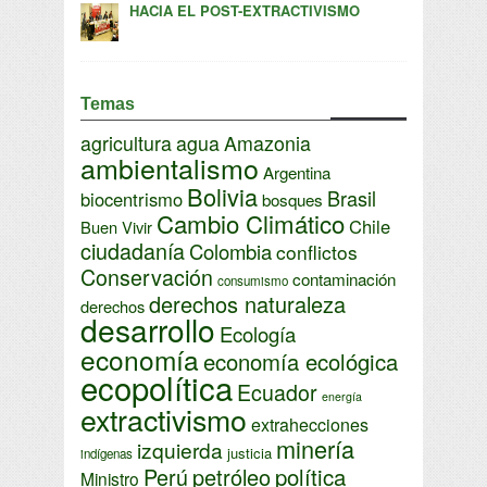
HACIA EL POST-EXTRACTIVISMO
Temas
agricultura
agua
Amazonia
ambientalismo
Argentina
Bolivia
Brasil
biocentrismo
bosques
Cambio Climático
Chile
Buen Vivir
ciudadanía
Colombia
conflictos
Conservación
contaminación
consumismo
derechos naturaleza
derechos
desarrollo
Ecología
economía
economía ecológica
ecopolítica
Ecuador
energía
extractivismo
extrahecciones
minería
izquierda
justicia
indígenas
Perú
petróleo
política
Ministro