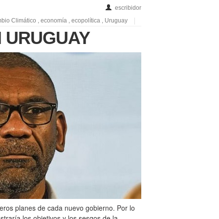
escribidor
bio Climático
,
economía
,
ecopolítica
,
Uruguay
N URUGUAY
deros planes de cada nuevo gobierno. Por lo
traría los objetivos y los sesgos de la