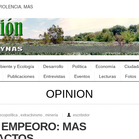
IOLENCIA, MAS
IGUEN
 PENDIENTES
ENTALES DEL NUEVO
N: LA FIRMA DE
biente y Ecología
Desarrollo
Política
Economía
Ciudad
 VIEJOS PROBLEMAS
Publicaciones
Entrevistas
Eventos
Lecturas
Fotos
OPINION
UAY ES MARRON
ecopolítica
,
extractivismo
,
minería
escribidor
Y EMPEORO: MAS
PACTOS