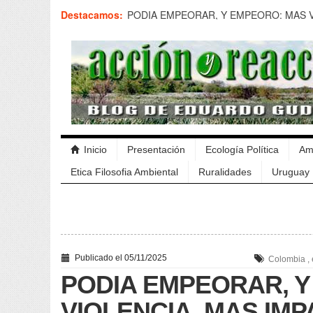
Destacamos:
PODIA EMPEORAR, Y EMPEORO: MAS V
IMPACTOS
TONOS DE VERDE EN URUGUAY
DESPUES DE NEPTUNO, LAS AGUAS S
ENTREVERADAS
DESARROLLO SENIL Y RENOVACIONES
VERDE PALIDO: LAS POLITICAS AMBI
GOBIERNO EN URUGUAY
LA VERGUENZA QUE OTROS NO SIENTE
NEPTUNO
Inicio
Presentación
Ecología Política
Am
NUEVAS AUTORIDADES AMBIENTALES,
ECOLOGICOS
Etica Filosofia Ambiental
Ruralidades
Uruguay
DESPUES DEL BOSTEZO ELECTORAL
LOS MALLA ORO VAN EN MONOPATIN
EL BALANCE PRESIDENCIAL DE URUG
Publicado el 05/11/2025
Colombia
,
PODIA EMPEORAR, 
VIOLENCIA, MAS IM