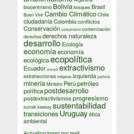
Bolivia
Brasil
biocentrismo
bosques
Cambio Climático
Chile
Buen Vivir
ciudadanía
Colombia
conflictos
Conservación
contaminación
consumismo
derechos naturaleza
derechos
desarrollo
Ecología
economía
economía
ecopolítica
ecológica
extractivismo
Ecuador
energía
izquierda
extrahecciones
justicia
indígenas
minería
Perú
petróleo
Ministro
postdesarrollo
política
progresismo
postextractivismos
sustentabilidad
sumak kawsay
Uruguay
transiciones
ética
ambiental
Actualizaciones por mail