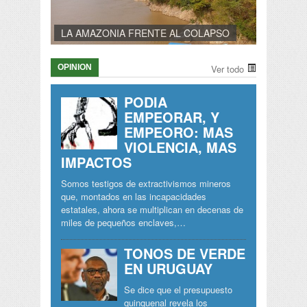
LA AMAZONIA FRENTE AL COLAPSO
OPINION
Ver todo
PODIA
EMPEORAR, Y
EMPEORO: MAS
VIOLENCIA, MAS
IMPACTOS
Somos testigos de extractivismos mineros
que, montados en las incapacidades
estatales, ahora se multiplican en decenas de
miles de pequeños enclaves,…
TONOS DE VERDE
EN URUGUAY
Se dice que el presupuesto
quinquenal revela los